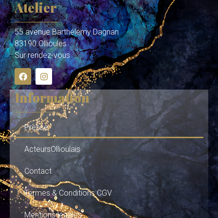
Atelier
55 avenue Barthélémy Dagnan
83190 Ollioules
Sur rendez-vous
Information
Presse
ActeursOllioulais
Contact
Termes & Conditions CGV
Mentions légales