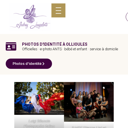
PHOTOS D'IDENTITÉ À OLLIOULES
Officielles · e-photo ANTS · bébé et enfant · service à domicile
Photos d'identité
Luigi Bilancio
Photographe Italien
2 MOF Etienne List et