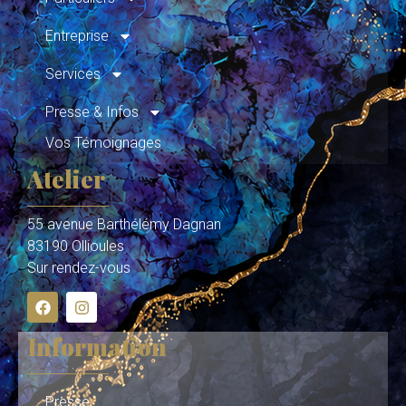
Entreprise
Services
Presse & Infos
Vos Témoignages
Atelier
55 avenue Barthélémy Dagnan
83190 Ollioules
Sur rendez-vous
Information
Presse