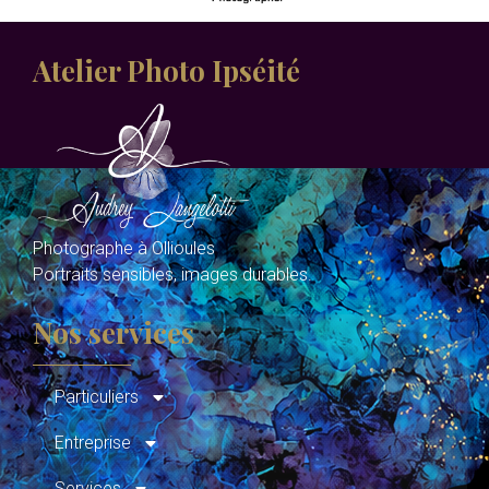
Atelier Photo Ipséité
Photographe à Ollioules
Portraits sensibles, images durables.
Nos services
Particuliers
Entreprise
Services