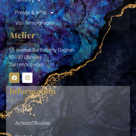
Presse & Infos
Vos Témoignages
Atelier
55 avenue Barthélémy Dagnan
83190 Ollioules
Sur rendez-vous
Information
Presse
ActeursOllioulais